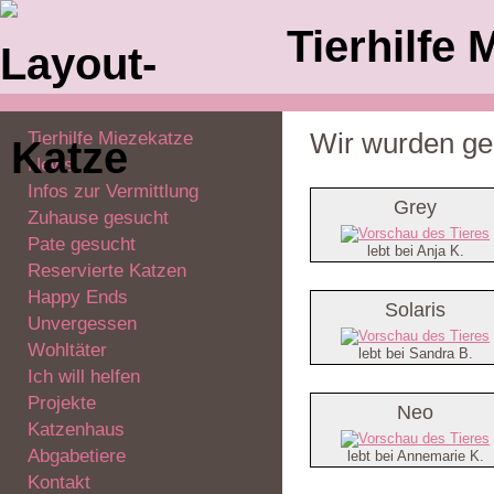
Tierhilfe 
Tierhilfe Miezekatze
Wir wurden ger
News
Infos zur Vermittlung
Grey
Zuhause gesucht
Pate gesucht
lebt bei Anja K.
Reservierte Katzen
Happy Ends
Solaris
Unvergessen
Wohltäter
lebt bei Sandra B.
Ich will helfen
Projekte
Neo
Katzenhaus
Abgabetiere
lebt bei Annemarie K.
Kontakt