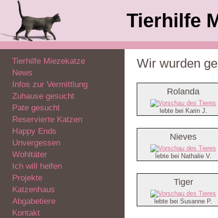
Tierhilfe 
Tierhilfe Miezekatze
Wir wurden ger
News
Infos zur Vermittlung
Rolanda
Zuhause gesucht
Pate gesucht
lebte bei Karin J.
Reservierte Katzen
Happy Ends
Nieves
Unvergessen
Wohltäter
lebte bei Nathalie V.
Ich will helfen
Projekte
Tiger
Katzenhaus
Abgabetiere
lebte bei Susanne P.
Kontakt