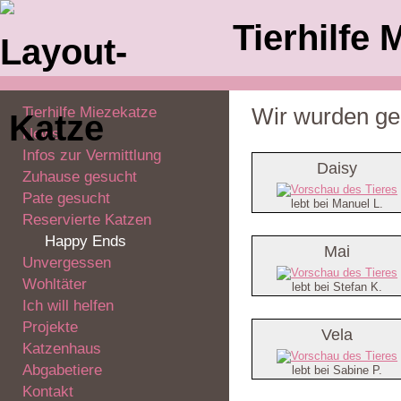
Tierhilfe 
Tierhilfe Miezekatze
Wir wurden ger
News
Infos zur Vermittlung
Daisy
Zuhause gesucht
Pate gesucht
lebt bei Manuel L.
Reservierte Katzen
Happy Ends
Mai
Unvergessen
Wohltäter
lebt bei Stefan K.
Ich will helfen
Projekte
Vela
Katzenhaus
Abgabetiere
lebt bei Sabine P.
Kontakt