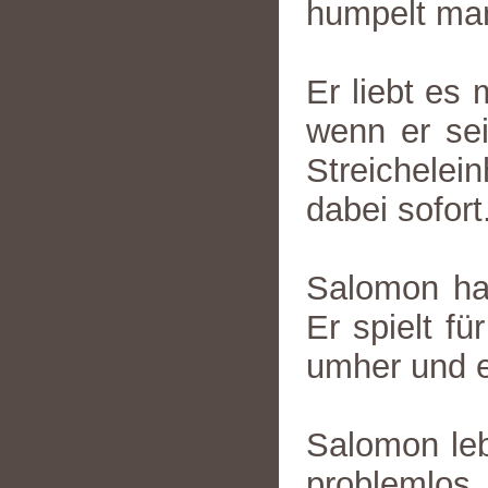
humpelt man
Er liebt es
wenn er se
Streichelei
dabei sofort
Salomon hat
Er spielt fü
umher und e
Salomon le
problemlos 