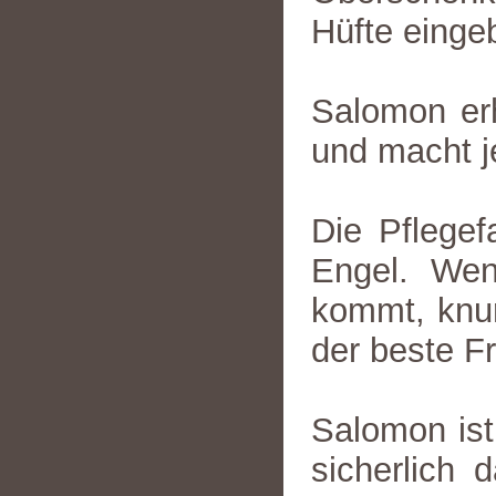
Hüfte einge
Salomon erh
und macht je
Die Pflegef
Engel. Wen
kommt, knurr
der beste F
Salomon ist 
sicherlich 