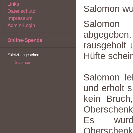
Links
Salomon wu
Datenschutz
Impressum
Salomon 
Admin-Login
abgegeben.
Online-Spende
rausgeholt u
Hüfte schei
Zuletzt angesehen:
Salomon
Salomon leb
und erholt s
kein Bruch
Oberschenkel
Es wur
Oberschenke