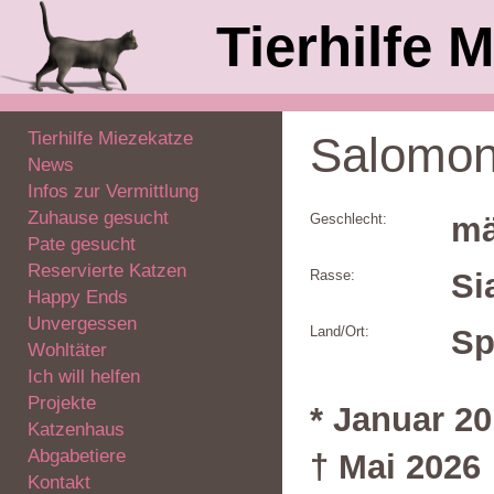
Tierhilfe M
Tierhilfe Miezekatze
Salomon
News
Infos zur Vermittlung
Zuhause gesucht
Geschlecht:
mä
Pate gesucht
Reservierte Katzen
Rasse:
Si
Happy Ends
Unvergessen
Land/Ort:
Sp
Wohltäter
Ich will helfen
Projekte
* Januar 20
Katzenhaus
Abgabetiere
† Mai 2026
Kontakt