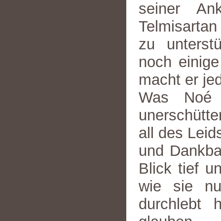
seiner An
Telmisartan
zu unterst
noch einig
macht er jed
Was Noé s
unerschütte
all des Leid
und Dankbar
Blick tief u
wie sie nu
durchlebt