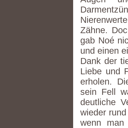
Darmentz
Nierenwert
Zähne. Doch
gab Noé nic
und einen e
Dank der ti
Liebe und 
erholen. Di
sein Fell 
deutliche V
wieder rund 
wenn man b