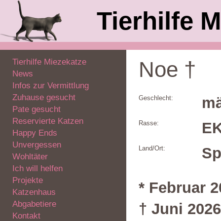
Tierhilfe M
Tierhilfe Miezekatze
Noe †
News
Infos zur Vermittlung
Zuhause gesucht
Geschlecht:
mä
Pate gesucht
Reservierte Katzen
Rasse:
E
Happy Ends
Unvergessen
Land/Ort:
Sp
Wohltäter
Ich will helfen
Projekte
* Februar 
Katzenhaus
Abgabetiere
† Juni 2026
Kontakt