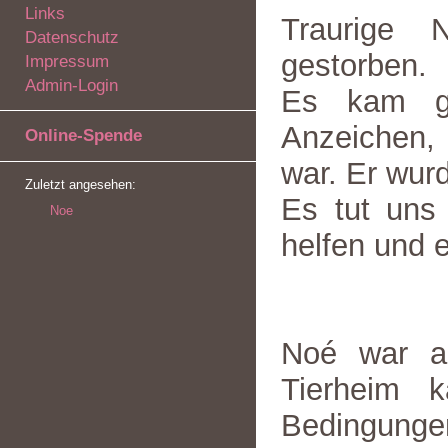
Links
Traurige 
Datenschutz
gestorben.
Impressum
Admin-Login
Es kam ga
Anzeichen,
Online-Spende
war. Er wur
Zuletzt angesehen:
Es tut uns 
Noe
helfen und e
Noé war am
Tierheim k
Bedingungen