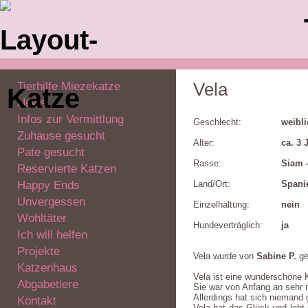
Tierhilfe Miezekatze
Vela
News
Infos zur Vermittlung
Geschlecht:
weibl
Zuhause gesucht
Alter:
ca. 3 
Pate gesucht
Rasse:
Siam 
Reservierte Katzen
Happy Ends
Land/Ort:
Spani
Unvergessen
Einzelhaltung:
nein
Wohltäter
Hundeverträglich:
ja
Ich will helfen
Projekte
Vela wurde von
Sabine P.
ge
Katzenhaus
Vela ist eine wunderschöne 
Abgabetiere
Sie war von Anfang an sehr 
Allerdings hat sich niemand 
Kontakt
Vela hat das Glück und lebt