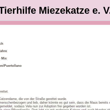
Tierhilfe Miezekatze e. V
ich
Jahre
- Mix
en/Puertollano
rettet.
Katzendame, die von der Straße gerettet wurde.
menschenbezogen und lieb, daher könnte es gut sein, dass die Maus bereits e
gemeldet, sodass Vela nun zur Adoption frei gegeben worden ist.
 in einer Pflegefamilie. Dort lebt sie mit mehreren Katzen und auch Hunden