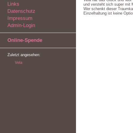
Links
und versteht sich super mit
Wer schenkt dieser Traumkatz
Datenschutz
Einzelhaltung ist keine Optio
Impressum
Admin-Login
Online-Spende
Zuletzt angesehen:
Vela