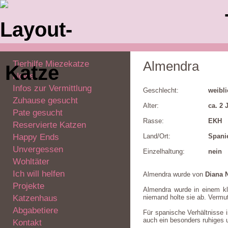
Tierhilfe Miezekatze
Almendra
News
Infos zur Vermittlung
Geschlecht:
weibl
Zuhause gesucht
Alter:
ca. 2 
Pate gesucht
Rasse:
EKH
Reservierte Katzen
Happy Ends
Land/Ort:
Spani
Unvergessen
Einzelhaltung:
nein
Wohltäter
Ich will helfen
Almendra wurde von
Diana 
Projekte
Almendra wurde in einem kl
Katzenhaus
niemand holte sie ab. Vermutl
Abgabetiere
Für spanische Verhältnisse i
auch ein besonders ruhiges u
Kontakt