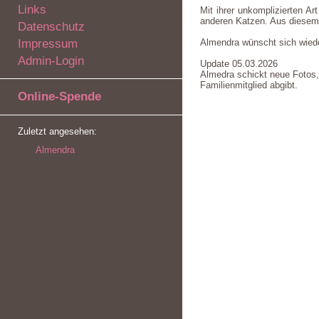
Links
Mit ihrer unkomplizierten Ar
anderen Katzen. Aus diesem 
Datenschutz
Impressum
Almendra wünscht sich wieder
Admin-Login
Update 05.03.2026
Almedra schickt neue Fotos, w
Familienmitglied abgibt.
Online-Spende
Zuletzt angesehen:
Almendra