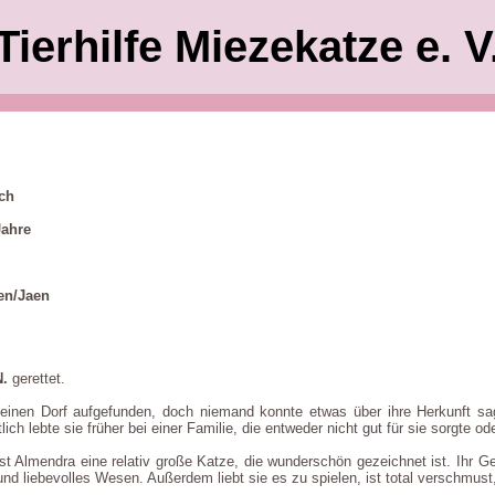
Tierhilfe Miezekatze e. V
ich
Jahre
en/Jaen
N.
gerettet.
einen Dorf aufgefunden, doch niemand konnte etwas über ihre Herkunft sa
ich lebte sie früher bei einer Familie, die entweder nicht gut für sie sorgte od
st Almendra eine relativ große Katze, die wunderschön gezeichnet ist. Ihr Ge
nd liebevolles Wesen. Außerdem liebt sie es zu spielen, ist total verschmus