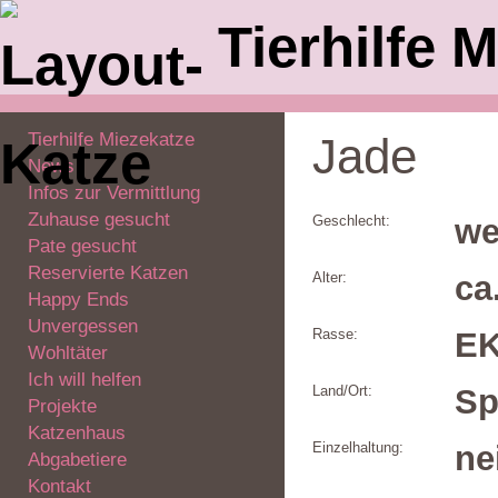
Tierhilfe M
Tierhilfe Miezekatze
Jade
News
Infos zur Vermittlung
Zuhause gesucht
Geschlecht:
we
Pate gesucht
Reservierte Katzen
Alter:
ca
Happy Ends
Unvergessen
Rasse:
E
Wohltäter
Ich will helfen
Land/Ort:
Sp
Projekte
Katzenhaus
Einzelhaltung:
ne
Abgabetiere
Kontakt