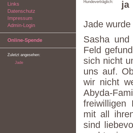
Hundeverträglich:
ja
Links
Datenschutz
Impressum
Jade wurde
Admin-Login
Sasha und 
Online-Spende
Feld gefund
Zuletzt angesehen:
sich nicht 
Jade
uns auf. Ob
wir nicht w
Abyda-Famil
freiwillige
mit all ihr
sind liebevo