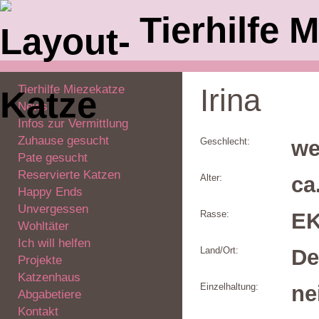
Tierhilfe M
Tierhilfe Miezekatze
Irina
News
Infos zur Vermittlung
Zuhause gesucht
Geschlecht:
we
Pate gesucht
Reservierte Katzen
Alter:
ca
Happy Ends
Unvergessen
Rasse:
E
Wohltäter
Ich will helfen
Land/Ort:
De
Projekte
Katzenhaus
Einzelhaltung:
ne
Abgabetiere
Kontakt