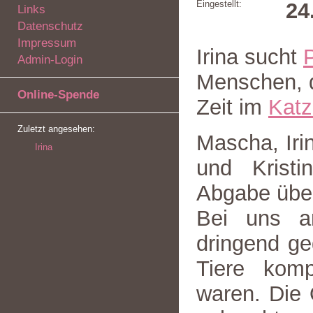
Eingestellt:
24
Links
Datenschutz
Impressum
Irina sucht
Admin-Login
Menschen, di
Online-Spende
Zeit im
Kat
Zuletzt angesehen:
Mascha, Irin
Irina
und Kristi
Abgabe über
Bei uns a
dringend ge
Tiere komp
waren. Die 