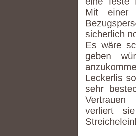
eine feste
Mit einer 
Bezugspers
sicherlich n
Es wäre sc
geben wür
anzukommen
Leckerlis so
sehr beste
Vertrauen
verliert s
Streichelei