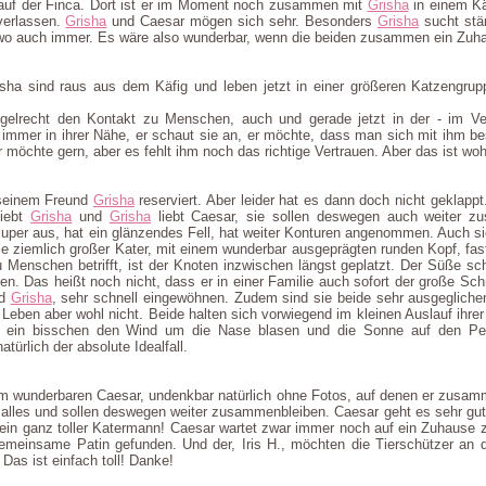
r auf der Finca. Dort ist er im Moment noch zusammen mit
Grisha
in einem Kä
verlassen.
Grisha
und Caesar mögen sich sehr. Besonders
Grisha
sucht stän
wo auch immer. Es wäre also wunderbar, wenn die beiden zusammen ein Zuh
sha sind raus aus dem Käfig und leben jetzt in einer größeren Katzengrupp
gelrecht den Kontakt zu Menschen, auch und gerade jetzt in der - im Verg
immer in ihrer Nähe, er schaut sie an, er möchte, dass man sich mit ihm bes
 möchte gern, aber es fehlt ihm noch das richtige Vertrauen. Aber das ist woh
seinem Freund
Grisha
reserviert. Aber leider hat es dann doch nicht geklapp
liebt
Grisha
und
Grisha
liebt Caesar, sie sollen deswegen auch weiter z
super aus, hat ein glänzendes Fell, hat weiter Konturen angenommen. Auch s
se ziemlich großer Kater, mit einem wunderbar ausgeprägten runden Kopf, fas
u Menschen betrifft, ist der Knoten inzwischen längst geplatzt. Der Süße s
gen. Das heißt noch nicht, dass er in einer Familie auch sofort der große Sc
nd
Grisha
, sehr schnell eingewöhnen. Zudem sind sie beide sehr ausgeglic
 Leben aber wohl nicht. Beide halten sich vorwiegend im kleinen Auslauf ihre
 ein bisschen den Wind um die Nase blasen und die Sonne auf den Pel
türlich der absolute Idealfall.
dem wunderbaren Caesar, undenkbar natürlich ohne Fotos, auf denen er zus
 alles und sollen deswegen weiter zusammenbleiben. Caesar geht es sehr gut
 ein ganz toller Katermann! Caesar wartet zwar immer noch auf ein Zuhause
meinsame Patin gefunden. Und der, Iris H., möchten die Tierschützer an d
 Das ist einfach toll! Danke!