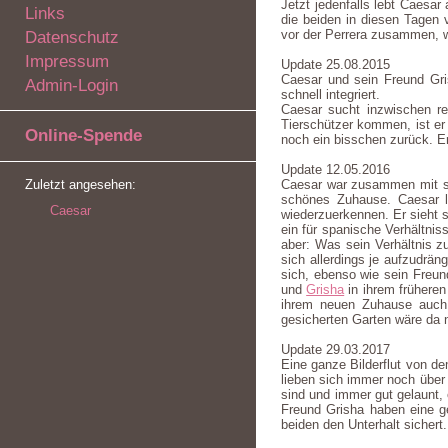
Jetzt jedenfalls lebt Caesa
Links
die beiden in diesen Tagen 
vor der Perrera zusammen, 
Datenschutz
Impressum
Update 25.08.2015
Caesar und sein Freund Gri
Admin-Login
schnell integriert.
Caesar sucht inzwischen re
Tierschützer kommen, ist er 
Online-Spende
noch ein bisschen zurück. Er
Update 12.05.2016
Zuletzt angesehen:
Caesar war zusammen mit 
schönes Zuhause. Caesar 
Caesar
wiederzuerkennen. Er sieht 
ein für spanische Verhältnis
aber: Was sein Verhältnis z
sich allerdings je aufzudrän
sich, ebenso wie sein Freu
und
Grisha
in ihrem früheren
ihrem neuen Zuhause auch
gesicherten Garten wäre da na
Update 29.03.2017
Eine ganze Bilderflut von 
lieben sich immer noch über
sind und immer gut gelaunt,
Freund Grisha haben eine ge
beiden den Unterhalt sichert.