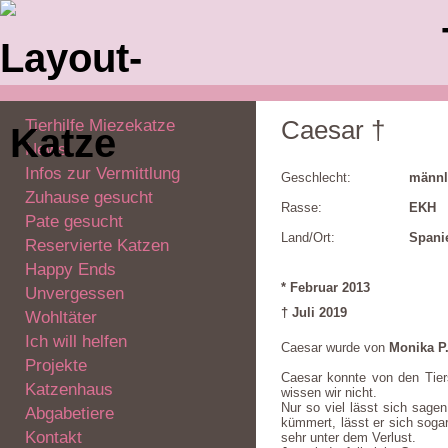
Tierhilfe Miezekatze
Caesar †
News
Infos zur Vermittlung
Geschlecht:
männl
Zuhause gesucht
Rasse:
EKH
Pate gesucht
Land/Ort:
Spani
Reservierte Katzen
Happy Ends
* Februar 2013
Unvergessen
† Juli 2019
Wohltäter
Ich will helfen
Caesar wurde von
Monika P
Projekte
Caesar konnte von den Tiers
Katzenhaus
wissen wir nicht.
Nur so viel lässt sich sage
Abgabetiere
kümmert, lässt er sich soga
Kontakt
sehr unter dem Verlust.