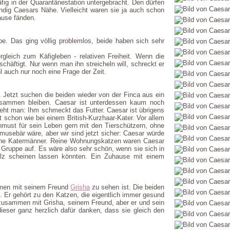
fig in der Quarantänestation untergebracht. Den dürfen
dig Caesars Nähe. Vielleicht waren sie ja auch schon
ause fänden.
e. Das ging völlig problemlos, beide haben sich sehr
leich zum Käfigleben - relativen Freiheit. Wenn die
chäftigt. Nur wenn man ihn streicheln will, schreckt er
l auch nur noch eine Frage der Zeit.
t. Jetzt suchen die beiden wieder von der Finca aus ein
usammen bleiben. Caesar ist unterdessen kaum noch
ieht man: Ihm schmeckt das Futter. Caesar ist übrigens
t schon wie bei einem British-Kurzhaar-Kater. Vor allem
chmust für sein Leben gern mit den Tierschützern, ohne
hmusebär wäre, aber wir sind jetzt sicher: Caesar würde
hene Katermänner. Reine Wohnungskatzen waren Caesar
r Gruppe auf. Es wäre also sehr schön, wenn sie sich in
z scheinen lassen könnten. Ein Zuhause mit einem
ammen mit seinem Freund
Grisha
zu sehen ist. Die beiden
. Er gehört zu den Katzen, die eigentlich immer gesund
 zusammen mit Grisha, seinem Freund, aber er und sein
ieser ganz herzlich dafür danken, dass sie gleich den