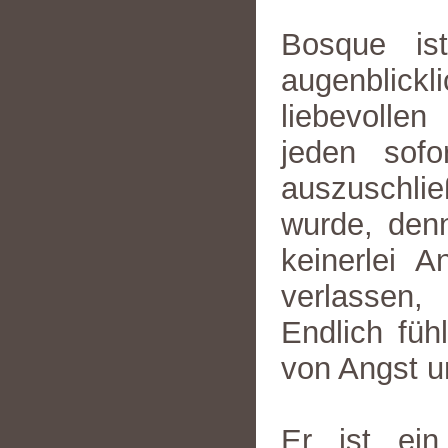
Bosque is
augenblick
liebevolle
jeden sofo
auszuschlie
wurde, denn
keinerlei A
verlassen, 
Endlich füh
von Angst u
Er ist ein