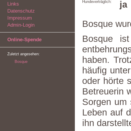
Hundeverträglich:
ja
Links
Datenschutz
Impressum
Bosque wur
Admin-Login
Bosque ist
Online-Spende
entbehrungs
Zuletzt angesehen:
haben. Trotz
Bosque
häufig unte
oder hörte 
Betreuerin 
Sorgen um 
Leben auf d
ihn darstellt