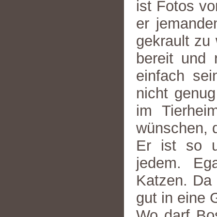
ist Fotos v
er jemande
gekrault zu
bereit und 
einfach se
nicht genu
im Tierhei
wünschen, da
Er ist so u
jedem. Eg
Katzen. Da i
gut in eine 
Wo darf Bos