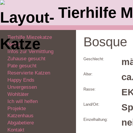
Tierhilfe M
Tierhilfe Miezekatze
Bosque
News
Infos zur Vermittlung
Zuhause gesucht
Geschlecht:
mä
Pate gesucht
Reservierte Katzen
Alter:
ca
Happy Ends
Unvergessen
Rasse:
E
Wohltäter
Ich will helfen
Land/Ort:
Sp
Projekte
Katzenhaus
Einzelhaltung:
ne
Abgabetiere
Kontakt