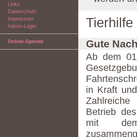
Links
Datenschutz
Tierhilf
Impressum
Admin-Login
Gute Nach
Online-Spende
Ab dem 01.
Gesetzgebun
Fahrtenschr
in Kraft und
Zahlreiche
Betrieb des
mit dem
zusammenge