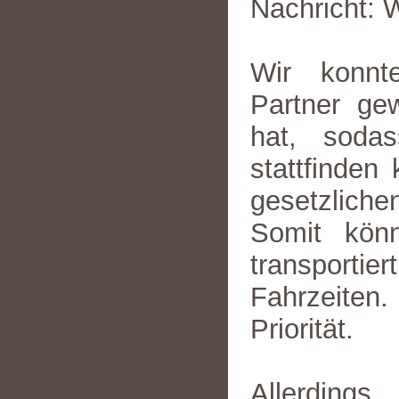
Nachricht: 
Wir konnt
Partner ge
hat, sodas
stattfinden
gesetzliche
Somit könn
transportie
Fahrzeiten.
Priorität.
Allerding