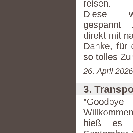
reisen.
Diese wa
gespannt
direkt mit 
Danke, für 
so tolles Z
26. April 202
3. Transpo
"Goodby
Willkommen
hieß es 