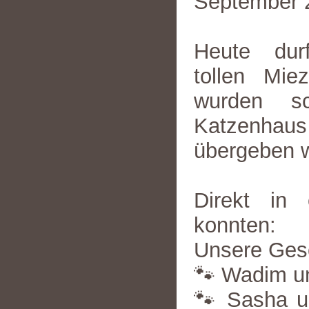
September 
Heute dur
tollen Mi
wurden s
Katzenhaus 
übergeben 
Direkt in 
konnten:
Unsere Ges
🐾 Wadim und
🐾 Sasha un