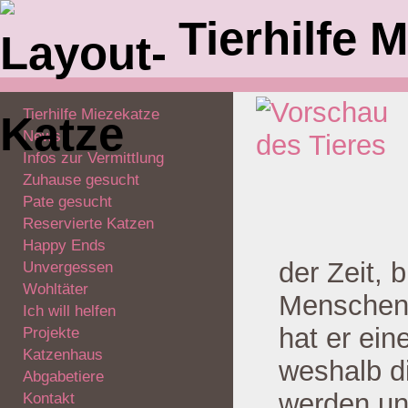
Tierhilfe M
Tierhilfe Miezekatze
News
Infos zur Vermittlung
Zuhause gesucht
Pate gesucht
Reservierte Katzen
Happy Ends
der Zeit, 
Unvergessen
Wohltäter
Menschen 
Ich will helfen
hat er ein
Projekte
Katzenhaus
weshalb di
Abgabetiere
werden un
Kontakt