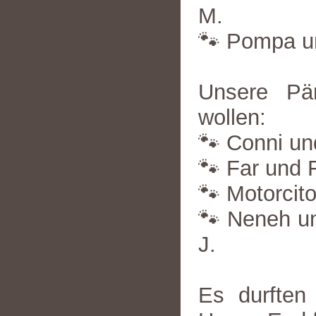
M.
🐾 Pompa un
Unsere Pä
wollen:
🐾 Conni und
🐾 Far und F
🐾 Motorcito
🐾 Neneh un
J.
Es durften 