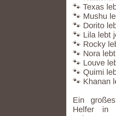
🐾 Texas leb
🐾 Mushu leb
🐾 Dorito leb
🐾 Lila lebt 
🐾 Rocky leb
🐾 Nora lebt
🐾 Louve leb
🐾 Quimi leb
🐾 Khanan l
Ein große
Helfer in 