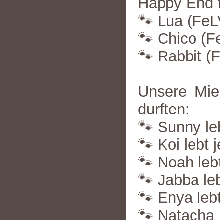
Happy End f
🐾 Lua (FeLV
🐾 Chico (Fe
🐾 Rabbit (F
Unsere Mie
durften:
🐾 Sunny leb
🐾 Koi lebt j
🐾 Noah lebt
🐾 Jabba leb
🐾 Enya lebt
🐾 Natacha l