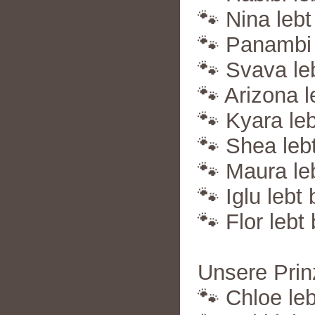
🐾 Nina lebt
🐾 Panambi l
🐾 Svava le
🐾 Arizona l
🐾 Kyara leb
🐾 Shea lebt
🐾 Maura leb
🐾 Iglu lebt
🐾 Flor lebt
Unsere Prin
🐾 Chloe leb