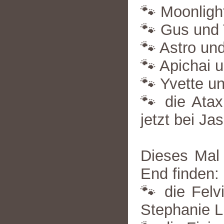
🐾 Moonlight
🐾 Gus und T
🐾 Astro und
🐾 Apichai u
🐾 Yvette un
🐾 die Ata
jetzt bei Ja
Dieses Mal 
End finden:
🐾 die Felv
Stephanie L