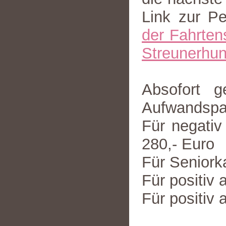
Link zur Pet
der Fahrtens
Streunerhu
Absofort g
Aufwandspa
Für negativ
280,- Euro
Für Seniork
Für positiv 
Für positiv