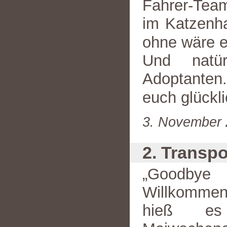
Fahrer-Team
im Katzenha
ohne wäre e
Und natü
Adoptanten
euch glückl
3. November 
2. Transpo
„Goodby
Willkommen
hieß es