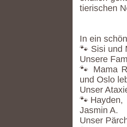
tierischen 
In ein schö
🐾 Sisi und 
Unsere Fami
🐾 Mama Ro
und Oslo leb
Unser Ataxi
🐾Hayden, 
Jasmin A.
Unser Pärch