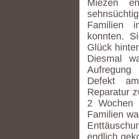
Miezen en
sehnsüch
Familien 
konnten. Si
Glück hinter
Diesmal wa
Aufregung 
Defekt am
Reparatur z
2 Wochen z
Familien war
Enttäuschu
endlich gek