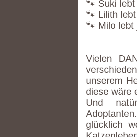
🐾 Suki lebt
🐾 Lilith leb
🐾 Milo lebt 
Vielen DAN
verschiede
unserem He
diese wäre e
Und natü
Adoptanten
glücklich 
Katzenleben