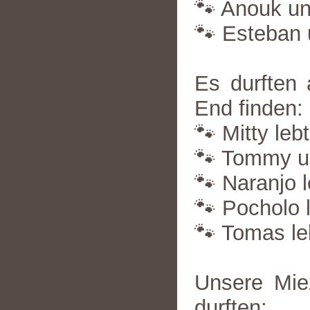
🐾 Anouk un
🐾 Esteban 
Es durften 
End finden:
🐾 Mitty lebt
🐾 Tommy un
🐾 Naranjo l
🐾 Pocholo l
🐾 Tomas le
Unsere Mie
durften: