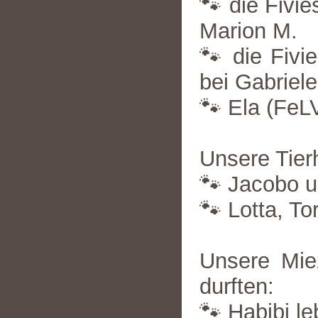
🐾 die Fivie
Marion M.
🐾 die Fivi
bei Gabriele
🐾 Ela (FeLV
Unsere Tier
🐾 Jacobo u
🐾 Lotta, To
Unsere Mie
durften:
🐾 Habibi leb